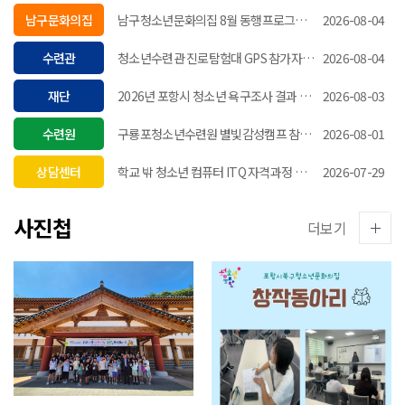
남구문화의집
남구청소년문화의집 8월 동행프로그램 감정정원 화분(컵케익)만들기 참여자 모집
2026-08-04
수련관
청소년수련관 진로탐험대 GPS 참가자 모집
2026-08-04
재단
2026년 포항시 청소년 욕구조사 결과 알림
2026-08-03
수련원
구룡포청소년수련원 별빛감성캠프 참가자 모집
2026-08-01
상담센터
학교 밖 청소년 컴퓨터 ITQ 자격과정 참가자 모집
2026-07-29
사진첩
더보기