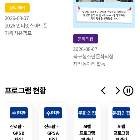
상담센터
2026-08-07
2026 인터넷스마트폰
가족치유캠프
문화의집
2026-08-07
북구청소년문화의집
창작동아리 활동
프로그램 현황
수련관
수련관
문화의집
문화의집
교육
교육
교육-
교육-
진로탐험대
진로탐험대
AI랩
AI랩
GPS B
GPS A
프로그램
프로그램
창의메이커
창의메이커
타입
타입
패밀리
패밀리