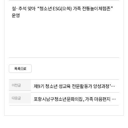
설·추석 맞아 “청소년 ESG(으쓱) 가족 전통놀이체험존”
운영
목록으로
이전글
제9기 청소년 성교육 전문활동가 양성과정’교육생 모집
다음글
포항시남구청소년문화의집, 가족 마음편지 놀자 참가자 모집