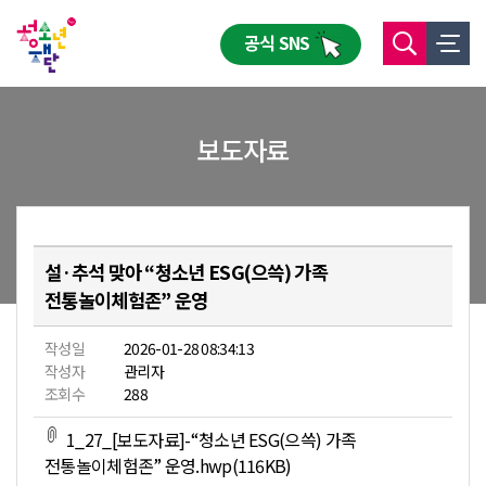
공식 SNS
보도자료
설·추석 맞아 “청소년 ESG(으쓱) 가족
전통놀이체험존” 운영
작성일
2026-01-28 08:34:13
작성자
관리자
조회수
288
1_27_[보도자료]-“청소년 ESG(으쓱) 가족
전통놀이체험존” 운영.hwp(116KB)