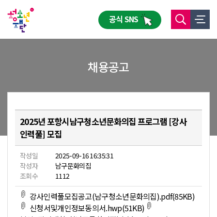
공식 SNS
채용공고
2025년 포항시남구청소년문화의집 프로그램 [강사
인력풀] 모집
작성일
2025-09-16 16:35:31
작성자
남구문화의집
조회수
1112
강사인력풀모집공고(남구청소년문화의집).pdf(85KB)
신청서및개인정보동의서.hwp(51KB)