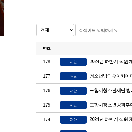
번호
2024년 하반기 직원
178
재단
청소년방과후아카데미
177
재단
포항시청소년재단 방과
176
재단
포항시청소년방과후아
175
재단
2024년 하반기 직원 
174
재단