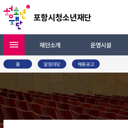
포항시청소년재단
재단소개
운영시설
메뉴
홈
알림마당
채용공고