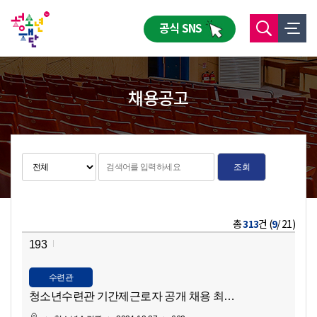
공식 SNS
채용공고
조회
총
313
건 (
9
/ 21)
193
수련관
청소년수련관 기간제근로자 공개 채용 최종합격자 공고