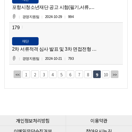
포항시청소년재단 공고 시험(필기,서류,면접)합격자 안내 공
경영지원팀
2024-10-29
994
179
재단
2차 서류적격 심사 발표 및 3차 면접전형 안내 공고
경영지원팀
2024-10-21
793
<<
1
2
3
4
5
6
7
8
9
10
>>
개인정보처리방침
이용약관
이메일무단수집거부
찾아오시는 길