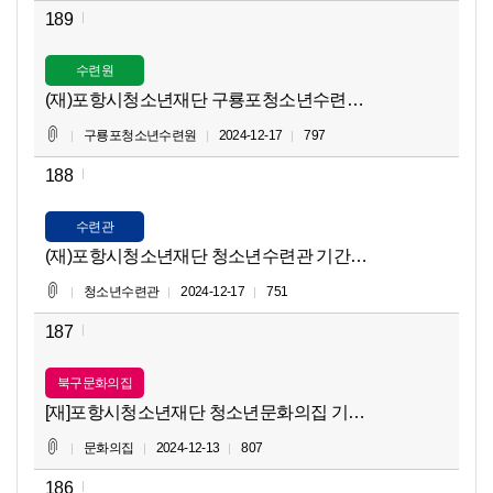
189
수련원
(재)포항시청소년재단 구룡포청소년수련원 기간제근로자(환경정
구룡포청소년수련원
2024-12-17
797
188
수련관
(재)포항시청소년재단 청소년수련관 기간제근로자(환경정비, 
청소년수련관
2024-12-17
751
187
북구문화의집
[재]포항시청소년재단 청소년문화의
문화의집
2024-12-13
807
186